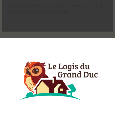
données stockées à des fins administratives, légales
ou pour des raisons de sécurité.